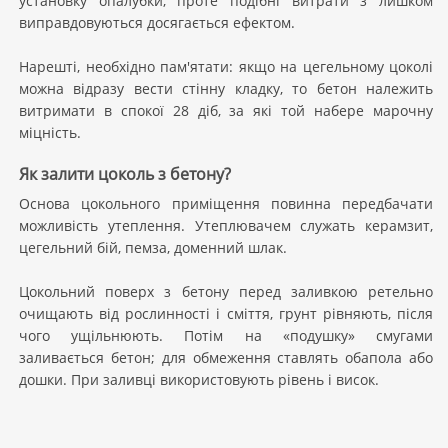
установку опалубки, проте подібні витрати з лишком
виправдовуються досягається ефектом.
Нарешті, необхідно пам'ятати: якщо на цегельному цоколі
можна відразу вести стінну кладку, то бетон належить
витримати в спокої 28 діб, за які той набере марочну
міцність.
Як залити цоколь з бетону?
Основа цокольного приміщення повинна передбачати
можливість утеплення. Утеплювачем служать керамзит,
цегельний бій, пемза, доменний шлак.
Цокольний поверх з бетону перед заливкою ретельно
очищають від рослинності і сміття, грунт рівняють, після
чого ущільнюють. Потім на «подушку» смугами
заливається бетон; для обмеження ставлять обапола або
дошки. При заливці використовують рівень і висок.