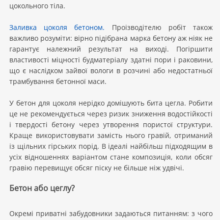
цокольного тіла.
Заливка цоколя бетоном.
Проізводітелю робіт також
важливо розуміти: вірно підібрана марка бетону аж ніяк не
гарантує належний результат на виході. Погіршити
властивості міцності будматеріалу здатні пори і раковини,
що є наслідком зайвої вологи в розчині або недостатньої
трамбування бетонної маси.
У бетон для цоколя нерідко домішують бита цегла. Робити
це не рекомендується через ризик зниження водостійкості
і твердості бетону через утворення пористої структури.
Краще використовувати замість нього гравій, отриманий
із щільних гірських порід. В ідеалі найбільш підходящим в
усіх відношеннях варіантом стане композиція, коли обсяг
гравію перевищує обсяг піску не більше ніж удвічі.
Бетон або цеглу?
Окремі приватні забудовники задаються питанням: з чого