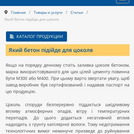
navig
/
/
/
Главная
Товары и услуги
Статьи
Який бетон підійде для цоколя
КАТАЛОГ ПРОДУКЦИИ
Який бетон підійде для цоколя
Якщо на порядку денному стоїть заливка цоколя бетоном,
марка використовуваного для цих цілей цементу повинна
бути М300 або М400. При цьому варто звертати увагу, щоб
завод-виробник був сертифікований і надавав паспорт на
цю продукцію.
Цоколь споруди безперервно піддається шкідливому
впливу атмосферних опадів, вітру і температурних
перепадів. До цього додається негативний вплив
надходить з грунту капілярної вологи. Тому недотримання
технологічних вимог неминуче призведе до руйнування