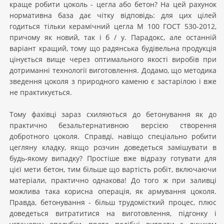
краще робити цоколь - цегла або бетон? На цей рахунок
нормативна база дає чітку відповідь: для цих цілей
годиться тільки керамічний цегла М 100 ГОСТ 530-2012,
причому як новий, так і б / у. Парадокс, але останній
варіант кращий, тому що радянська будівельна продукція
цінується вище через оптимального якості виробів при
дотриманні технології виготовлення. Додамо, що методика
зведення цоколя з природного каменю є застарілою і вже
не практикується.
Тому фахівці зараз схиляються до бетонування як до
практично безальтернативною версією створення
добротного цоколя. Справді, навіщо спеціально робити
цегляну кладку, якщо розчин доведеться замішувати в
будь-якому випадку? Простіше вже відразу готувати для
цієї мети бетон, тим більше що вартість робіт, включаючи
матеріали, практично однакова! До того ж при заливці
можлива така корисна операція, як армування цоколя.
Правда, бетонування - більш трудомісткий процес, плюс
доведеться витратитися на виготовлення, підгонку і