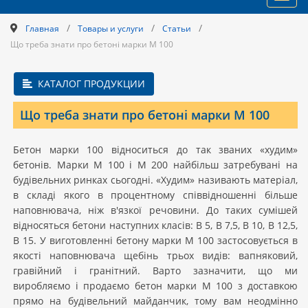
navig
/
/
/
Главная
Товары и услуги
Статьи
Що треба знати про бетоні марки М 100
КАТАЛОГ ПРОДУКЦИИ
Що треба знати про бетоні марки М 100
Бетон марки 100 відноситься до так званих «худим»
бетонів. Марки М 100 і М 200 найбільш затребувані на
будівельних ринках сьогодні. «Худим» називають матеріал,
в складі якого в процентному співвідношенні більше
наповнювача, ніж в'язкої речовини. До таких сумішей
відносяться бетони наступних класів: В 5, В 7,5, В 10, В 12,5,
В 15. У виготовленні бетону марки М 100 застосовується в
якості наповнювача щебінь трьох видів: вапняковий,
гравійний і гранітний. Варто зазначити, що ми
виробляємо і продаємо бетон марки М 100 з доставкою
прямо на будівельний майданчик, тому вам неодмінно