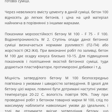
готової суміші.
Через невеликого вмісту цементу в даній суміші, бетон 100
відносять до легких бетонів, і ціна на цей матеріал
найнижча в порівнянні з іншими марками.
Показники морозостійкості бетону М 100 - F 75 - F 100.
Водонепроникність W 2. Ступінь опади даної бетонної
суміші визначається нормами рухливості (П2-П4) або
жорсткості (Ж2-Ж4). При виконанні робіт по заливці, бетон
М 100 дає осадку конуса близько 10-15. Для підвищення
показників і поліпшення якостей бетонної суміші, туди
додаються пластифікатори, протиморозні добавки і т.д.
Міцність затверділого бетону М 100 безпосередньо
пов'язана з умовами і швидкістю затвердіння. В ідеалі для
бетону цієї марки, повинні бути дотримані наступні умови:
температура 20-22 С, вологість повітря 90%. Тому при
проведенні робіт з бетоном товарної марки М 100, слід по
максимуму наблизити навколишні умови до ідеальних, і
тоді ви отримаєте якісне затвердіння бетону, що