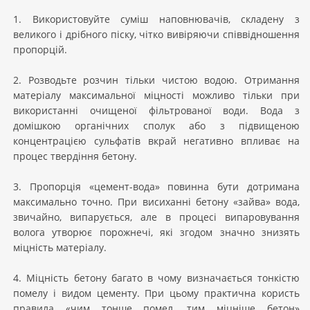
1. Використовуйте суміш наповнювачів, складену з
великого і дрібного піску, чітко вивіряючи співвідношення
пропорцій.
2. Розводьте розчин тільки чистою водою. Отримання
матеріалу максимальної міцності можливо тільки при
використанні очищеної фільтрованої води. Вода з
домішкою органічних сполук або з підвищеною
концентрацією сульфатів вкрай негативно впливає на
процес твердіння бетону.
3. Пропорція «цемент-вода» повинна бути дотримана
максимально точно. При висиханні бетону «зайва» вода,
звичайно, випарується, але в процесі випаровування
волога утворює порожнечі, які згодом значно знизять
міцність матеріалу.
4. Міцність бетону багато в чому визначається тонкістю
помелу і видом цементу. При цьому практична користь
правила «чим тонше помел, тим міцніше бетон»