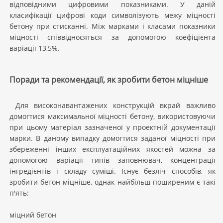
відповідними цифровими показниками. У даній
класифікації цифрові коди символізують межу міцності
бетону при стисканні. Між марками і класами показники
міцності співвідносяться за допомогою коефіцієнта
варіації 13,5%.
Поради та рекомендації, як зробити бетон міцніше
Для високонавантажених конструкцій вкрай важливо
домогтися максимальної міцності бетону, використовуючи
при цьому матеріал зазначеної у проектній документації
марки. В даному випадку домогтися заданої міцності при
збереженні інших експлуатаційних якостей можна за
допомогою варіації типів заповнювач, концентрації
інгредієнтів і складу суміші. Існує безліч способів, як
зробити бетон міцніше, однак найбільш поширеним є такі
п'ять:
міцний бетон