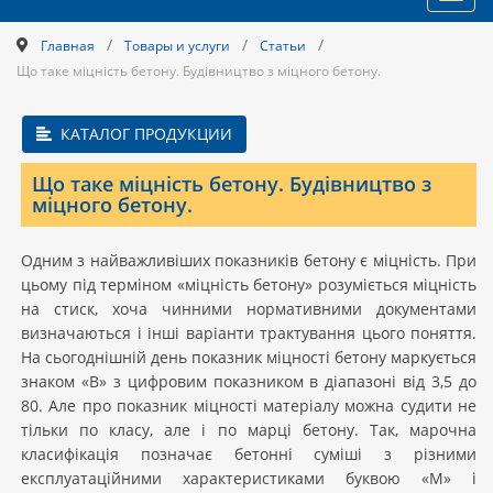
navig
/
/
/
Главная
Товары и услуги
Статьи
Що таке міцність бетону. Будівництво з міцного бетону.
КАТАЛОГ ПРОДУКЦИИ
Що таке міцність бетону. Будівництво з
міцного бетону.
Одним з найважливіших показників бетону є міцність. При
цьому під терміном «міцність бетону» розуміється міцність
на стиск, хоча чинними нормативними документами
визначаються і інші варіанти трактування цього поняття.
На сьогоднішній день показник міцності бетону маркується
знаком «B» з цифровим показником в діапазоні від 3,5 до
80. Але про показник міцності матеріалу можна судити не
тільки по класу, але і по марці бетону. Так, марочна
класифікація позначає бетонні суміші з різними
експлуатаційними характеристиками буквою «M» і