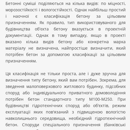
Бетонні суміші поділяються на кілька видів: по міцності,
морозостійкості і вологостійкості. Однак найбільш простий
і наочної є класифікація бетону за цільовим
призначенням. Як правило, тип використовуваного для
будівництва об'єкта бетону вказується в проектній
документації. Однак в тому випадку, якщо в проекті
вказано кілька видів бетону або конкретна марка
матеріалу не визначена, найпростіше визначити, який
потрібен бетон за допомогою класифікації за цільовим
призначенням.
Ця класифікація не тільки проста, але і дуже зручна для
визначення типу бетону, який вам потрібен. Зокрема, для
зведення малоповерхового житлового будинку, підсобних
споруд або індивідуального приватного домоволодіння
потрібен бетон стандартного типу М100-М250. При
будівництві гідротехнічних споруд або об'єктів, режим
експлуатації яких пов'язаний з підвищеною вологістю
навколишнього середовища, необхідний гідротехнічний
бетон. Споруди спеціального призначення (банківські