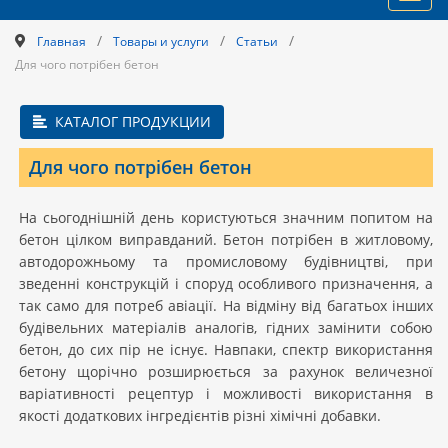
navig
/
/
/
Главная
Товары и услуги
Статьи
Для чого потрібен бетон
КАТАЛОГ ПРОДУКЦИИ
Для чого потрібен бетон
На сьогоднішній день користуються значним попитом на
бетон цілком виправданий. Бетон потрібен в житловому,
автодорожньому та промисловому будівництві, при
зведенні конструкцій і споруд особливого призначення, а
так само для потреб авіації. На відміну від багатьох інших
будівельних матеріалів аналогів, гідних замінити собою
бетон, до сих пір не існує. Навпаки, спектр використання
бетону щорічно розширюється за рахунок величезної
варіативності рецептур і можливості використання в
якості додаткових інгредієнтів різні хімічні добавки.