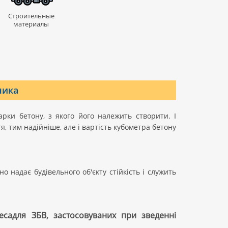
Строительные
материалы
ника
ки бетону, з якого його належить створити. І
 тим надійніше, але і вартість кубометра бетону
о надає будівельного об'єкту стійкість і служить
есадля ЗБВ, застосовуваних при зведенні