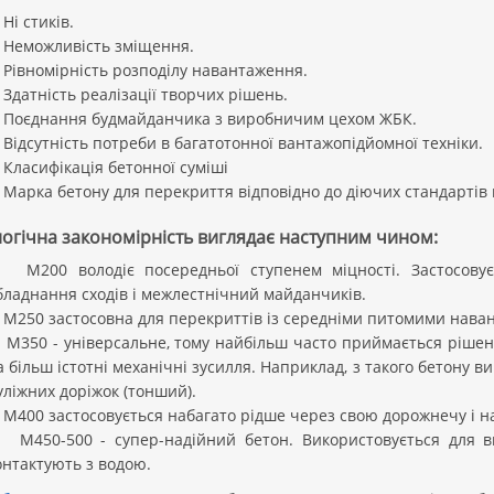
і стиків.
еможливість зміщення.
івномірність розподілу навантаження.
датність реалізації творчих рішень.
оєднання будмайданчика з виробничим цехом ЖБК.
ідсутність потреби в багатотонної вантажопідйомної техніки.
ласифікація бетонної суміші
арка бетону для перекриття відповідно до діючих стандартів 
огічна закономірність виглядає наступним чином:
200 володіє посередньої ступенем міцності. Застосовуєть
бладнання сходів і межлестнічний майданчиків.
250 застосовна для перекриттів із середніми питомими наван
350 - універсальне, тому найбільш часто приймається рішення
а більш істотні механічні зусилля. Наприклад, з такого бетону в
уліжних доріжок (тонший).
400 застосовується набагато рідше через свою дорожнечу і н
450-500 - супер-надійний бетон. Використовується для ви
онтактують з водою.