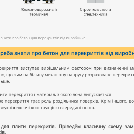
Железнодорожный
Строительство и
терминал
спецтехника
 знати про бетон для перекриттів від виробника
реба знати про бетон для перекриттів від вироб
рекриття виступає вирішальним фактором при визначенні мар
о, що чим на більшу механічну напругу розраховане перекриття,
льше.
ити перекриття і матеріал, з якого вона випускається
е перекриття грає роль роздільника поверхів. Крім іншого, вон
 звукоізолюючі конструкцією всередині нього.
 для плити перекритія. Пріведём класичну схему зам
ів.