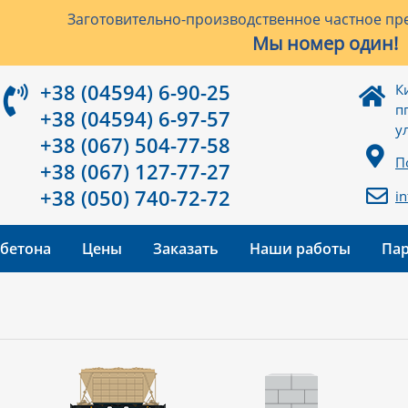
Заготовительно-производственное частное пре
Мы номер один!
+38 (04594) 6-90-25
К
п
+38 (04594) 6-97-57
у
+38 (067) 504-77-58
П
+38 (067) 127-77-27
+38 (050) 740-72-72
i
 бетона
Цены
Заказать
Наши работы
Па