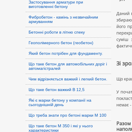
Застосування арматури при
виготовленні бетону
Даний в
Фибробетон - камінь з незвичайним
збирают
армуванням
його пр
Бетонні роботи в літню спеку
перекри
суміш 
Геополімерного бетон (геобетон)
фактичн
Який бетон потрібен для фундаменту.
Зі зр
Що таке бетон для автомобільних доріг і
автомагістралей
Що кращ
Чим відрізняється важкий і легкий бетон.
Що таке бетон важкий В 12,5
У почат
покласт
Які є марки бетону у компанії на
немає -
сьогоднішній день
Що треба знати про бетоні марки М 100
Разом
Що таке бетон М 350 і які у нього
наполя
характеристики