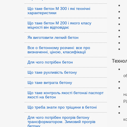
Н
Що таке бетон М 300 і які технічні
Н
характеристики
Р
Що таке бетон М 200 і якого класу
З
міцності він відповідає
П
В
Як виготовити легкий бетон
К
Все о бетонному розчині: все про
М
визначенні, ціною, класифікації
Технол
Для чого потрібен бетон
М
Що таке рухливість бетону
о
М
Що таке витрата бетону
М
Що таке контроль якості бетонаі паспорт
н
якості на бетон
р
М
Що треба знати про тріщини в бетоні
М
Для чого потрібен прогрів бетону
к
трансформатором. Зимовий прогрів
бетону.