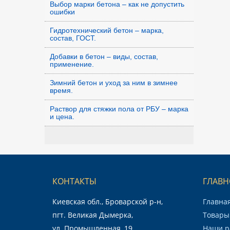
Выбор марки бетона – как не допустить
ошибки
Гидротехнический бетон – марка,
состав, ГОСТ.
Добавки в бетон – виды, состав,
применение.
Зимний бетон и уход за ним в зимнее
время.
Раствор для стяжки пола от РБУ – марка
и цена.
КОНТАКТЫ
ГЛАВН
Киевская обл., Броварской р-н,
Главна
пгт. Великая Дымерка,
Товары 
ул. Промышленная, 19
Наши р