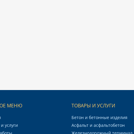
ОЕ МЕНЮ
ТОВАРЫ И УСЛУГИ
я
Бетон и бетонные изделия
и услуги
Асфальт и асфальтобетон
аботы
Железнодорожный терминал