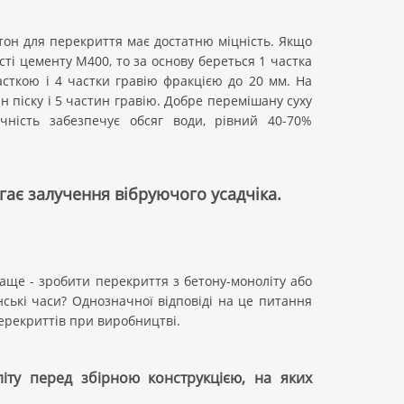
тон для перекриття має достатню міцність. Якщо
і цементу М400, то за основу береться 1 частка
часткою і 4 частки гравію фракцією до 20 мм. На
 піску і 5 частин гравію. Добре перемішану суху
чність забезпечує обсяг води, рівний 40-70%
гає залучення вібруючого усадчіка.
аще - зробити перекриття з бетону-моноліту або
нські часи? Однозначної відповіді на це питання
перекриттів при виробництві.
ту перед збірною конструкцією, на яких