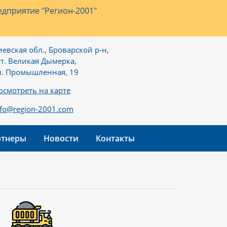
дприятие "Регион-2001"
иевская обл., Броварской р-н,
гт. Великая Дымерка,
л. Промышленная, 19
осмотреть на карте
nfo@region-2001.com
ртнеры
Новости
Контакты