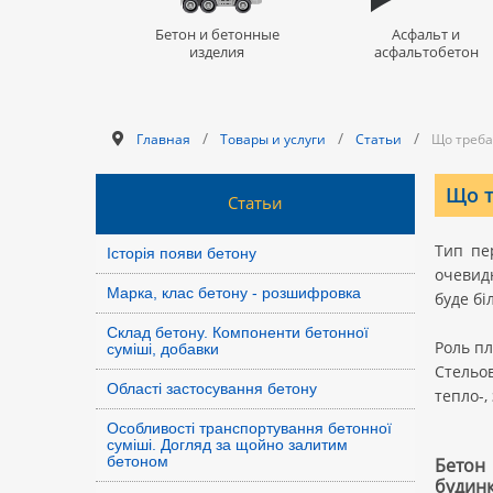
Бетон и бетонные
Асфальт и
изделия
асфальтобетон
/
/
/
Главная
Товары и услуги
Статьи
Що треба
Що т
Статьи
Тип пе
Історія появи бетону
очевидн
Марка, клас бетону - розшифровка
буде бі
Склад бетону. Компоненти бетонної
Роль пл
суміші, добавки
Стельов
Області застосування бетону
тепло-,
Особливості транспортування бетонної
суміші. Догляд за щойно залитим
бетоном
Бетон
будинк