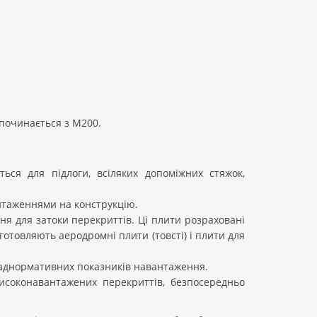
починається з М200.
ся для підлоги, всіляких допоміжних стяжок,
таженнями на конструкцію.
 для затоки перекриттів. Ці плити розраховані
иготовляють аеродромні плити (товсті) і плити для
аднормативних показників навантаження.
соконавантажених перекриттів, безпосередньо