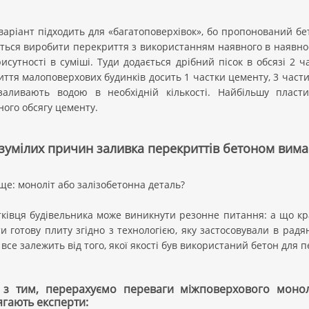
аріант підходить для «багатоповерхівок», бо пропонований бе
ься виробити перекриття з використанням наявного в наявност
исутності в суміші. Туди додається дрібний пісок в обсязі 2 
ття малоповерхових будинків досить 1 частки цементу, 3 частин
заливають водою в необхідній кількості. Найбільшу пласти
ого обсягу цементу.
озумілих причин заливка перекриттів бетоном вима
е: моноліт або залізобетонна деталь?
ківця будівельника може виникнути резонне питання: а що кр
и готову плиту згідно з технологією, яку застосовували в радя
 все залежить від того, якої якості був використаний бетон для 
 з тим, перерахуємо переваги міжповерхового монолі
гають експерти: