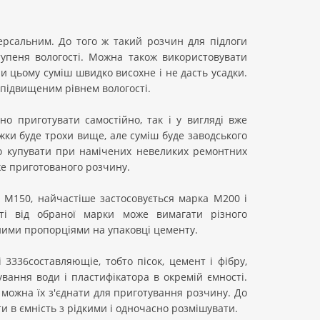
ерсальним. До того ж такий розчин для підлоги
упеня вологості. Можна також використовувати
и цьому суміш швидко висохне і не дасть усадки.
 підвищеним рівнем вологості.
но приготувати самостійно, так і у вигляді вже
жки буде трохи вище, але суміш буде заводського
но купувати при намічених невеликих ремонтних
же приготованого розчину.
 М150, найчастіше застосовується марка М200 і
ті від обраної марки може вимагати різного
ними пропорціями на упаковці цементу.
3336составляющіе, тобто пісок, цемент і фібру,
вання води і пластифікатора в окремій ємності.
 можна їх з'єднати для приготування розчину. До
ти в ємність з рідкими і одночасно розмішувати.