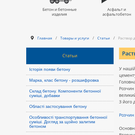
Бетон и бетонные
Асфальт и
изделия
асфальтобетон
/
/
/
Главная
Товары и услуги
Статьи
Раствор д
Раст
Статьи
У нашій
Історія появи бетону
цементу
Марка, клас бетону - розшифровка
Головна
Розчин 
Склад бетону. Компоненти бетонної
великий
суміші, добавки
З його 
Області застосування бетону
Розчин
Особливості транспортування бетонної
суміші. Догляд за щойно залитим
бетоном
Основни
Вторинн