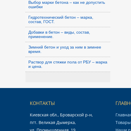
Выбор марки бетона – как не допустить
ошибки
Гидротехнический бетон – марка,
состав, ГОСТ.
Добавки в бетон – виды, состав,
применение.
Зимний бетон и уход за ним в зимнее
время.
Раствор для стяжки пола от РБУ – марка
и цена.
КОНТАКТЫ
ГЛАВН
Киевская обл., Броварской р-н,
Главна
пгт. Великая Дымерка,
Товары 
ул. Промышленная, 19
Наши р