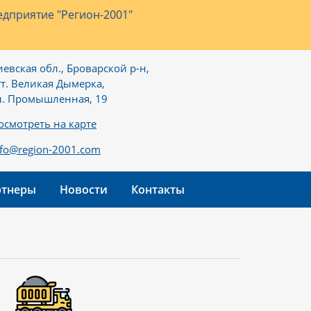
дприятие "Регион-2001"
иевская обл., Броварской р-н,
гт. Великая Дымерка,
л. Промышленная, 19
осмотреть на карте
nfo@region-2001.com
ртнеры
Новости
Контакты