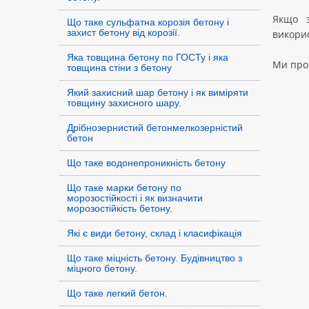
Якщо з
Що таке сульфатна корозія бетону і
захист бетону від корозії.
викорис
Яка товщина бетону по ГОСТу і яка
Ми про
товщина стіни з бетону
Який захисний шар бетону і як виміряти
товщину захисного шару.
Дрібнозернистий бетонмелкозерністий
бетон
Що таке водонепроникність бетону
Що таке марки бетону по
морозостійкості і як визначити
морозостійкість бетону.
Які є види бетону, склад і класифікація
Що таке міцність бетону. Будівництво з
міцного бетону.
Що таке легкий бетон.