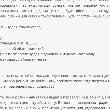
одовжити час експлуатації об'єкта, розчин повинен бути н
ться вже після затвердіння - у вас не буде тріщин і швів, осад
ний розчин для стяжки також повинен бути пластичним, щоб б
.
озчину для стяжки склад:
а
андцемент ПЦ 500;
льний пісок промитий;
з поліпропілену для підвищення міцності матеріалу;
фікатори (пластичність);
вання цементної стяжки для підлогового покриття можна з упе
ьних або ремонтних робіт. Тому особливу увагу слід звертати н
о в правильних пропорціях.333
те, який розчин для стяжки віддати перевагу? Тоді вам слід зна
ладаються з цементу або ж гіпсу. В якості наповнювача традиці
овані мінеральні або ж полімерні добавки для удосконалення 