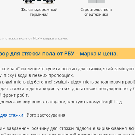
Железнодорожный
Строительство и
терминал
спецтехника
ля стяжки пола от РБУ – марка и цена.
вор для стяжки пола от РБУ – марка и цена.
 компанії ви зможете купити розчин для стяжки, який замішуют
, піску і води в певних пропорціях.
 відмінність від бетонної суміші - відсутність заповнювач (гравій, 
для стяжки підлоги користується достатньою популярністю у б
 фронт робіт.
допомогою вирівнюють підлоги, монтують комунікації і т.д.
 для стяжки
і його застосування
м завданням розчину для стяжки підлоги є вирівнювання всієї
ої завданням служить планомірний розподіл навантаження на 