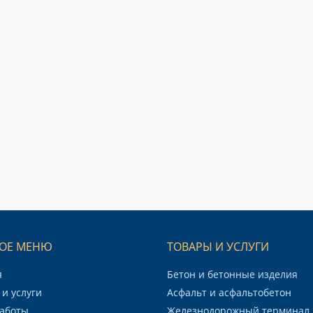
ОЕ МЕНЮ
ТОВАРЫ И УСЛУГИ
я
Бетон и бетонные изделия
и услуги
Асфальт и асфальтобетон
аботы
Железнодорожный терминал