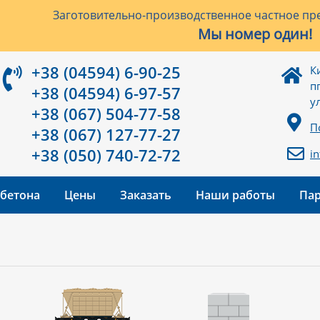
Заготовительно-производственное частное пре
Мы номер один!
+38 (04594) 6-90-25
К
п
+38 (04594) 6-97-57
у
+38 (067) 504-77-58
П
+38 (067) 127-77-27
+38 (050) 740-72-72
i
 бетона
Цены
Заказать
Наши работы
Па