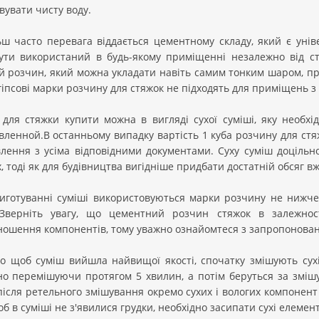
вувати чисту воду.
ьш часто перевага віддається цементному складу, який є унів
ути використаний в будь-якому приміщенні незалежно від ст
й розчин, який можна укладати навіть самим тонким шаром, пр
гіпсові марки розчину для стяжок не підходять для приміщень з
для стяжки купити можна в вигляді сухої суміші, яку необхід
вленной.В останньому випадку вартість 1 куба розчину для стя
влення з усіма відповідними документами. Суху суміш доціль
, тоді як для будівництва вигідніше придбати достатній обсяг в
иготуванні суміші використовуються марки розчину не нижче
Зверніть увагу, що цементний розчин стяжок в залежнос
ношення компонентів, тому уважно ознайомтеся з запропонова
о щоб суміш вийшла найвищої якості, спочатку змішують сухі 
о перемішуючи протягом 5 хвилин, а потім беруться за змішу
після ретельного змішування окремо сухих і вологих компонент
об в суміші не з'явилися грудки, необхідно засипати сухі елемен