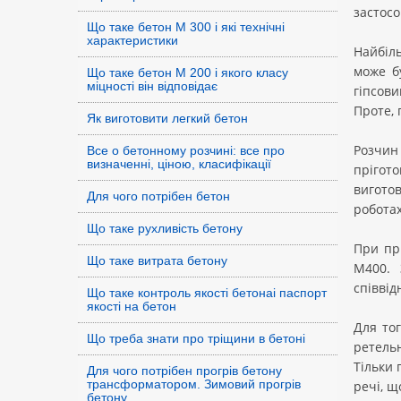
застосо
Що таке бетон М 300 і які технічні
характеристики
Найбіл
може б
Що таке бетон М 200 і якого класу
міцності він відповідає
гіпсови
Проте, 
Як виготовити легкий бетон
Розчин 
Все о бетонному розчині: все про
визначенні, ціною, класифікації
прігото
вигото
Для чого потрібен бетон
роботах
Що таке рухливість бетону
При пр
Що таке витрата бетону
М400. 
співвід
Що таке контроль якості бетонаі паспорт
якості на бетон
Для тог
Що треба знати про тріщини в бетоні
ретельн
Тільки 
Для чого потрібен прогрів бетону
трансформатором. Зимовий прогрів
речі, щ
бетону.