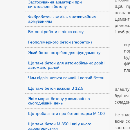
Застосування арматури при
Щоб пр
виготовленні бетону
позначи
Фибробетон - камінь з незвичайним
Цемент
армуванням
рівною
1 куб р
Бетонні роботи в літню спеку
Геополімерного бетон (геобетон)
вод
портл
Який бетон потрібен для фундаменту.
будіве
Що таке бетон для автомобільних доріг і
фібра 
автомагістралей
пласти
Чим відрізняється важкий і легкий бетон.
Що таке бетон важкий В 12,5
Влашту
будівел
Які є марки бетону у компанії на
складен
сьогоднішній день
Що треба знати про бетоні марки М 100
Не знає
вони ск
Що таке бетон М 350 і які у нього
застос
характеристики