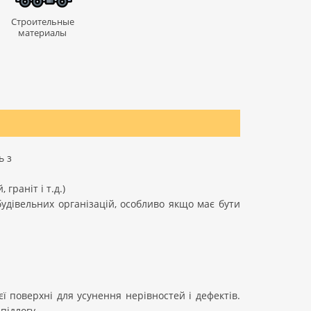
Строительные
материалы
ь з
граніт і т.д.)
удівельних організацій, особливо якщо має бути
 поверхні для усунення нерівностей і дефектів.
підлогу.