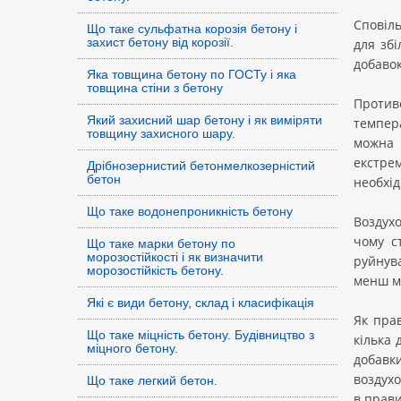
Сповіль
Що таке сульфатна корозія бетону і
захист бетону від корозії.
для зб
добавок
Яка товщина бетону по ГОСТу і яка
товщина стіни з бетону
Против
Який захисний шар бетону і як виміряти
темпера
товщину захисного шару.
можна 
екстре
Дрібнозернистий бетонмелкозерністий
бетон
необхі
Що таке водонепроникність бетону
Воздух
чому с
Що таке марки бетону по
морозостійкості і як визначити
руйнува
морозостійкість бетону.
менш мі
Які є види бетону, склад і класифікація
Як пра
Що таке міцність бетону. Будівництво з
кілька 
міцного бетону.
добавк
воздухо
Що таке легкий бетон.
в прави