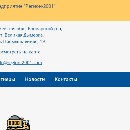
дприятие "Регион-2001"
иевская обл., Броварской р-н,
гт. Великая Дымерка,
л. Промышленная, 19
осмотреть на карте
nfo@region-2001.com
ртнеры
Новости
Контакты