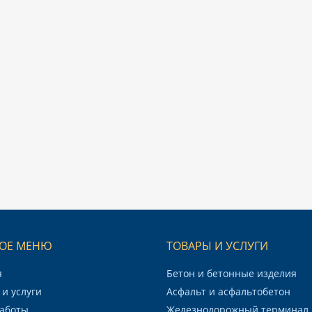
ОЕ МЕНЮ
ТОВАРЫ И УСЛУГИ
я
Бетон и бетонные изделия
и услуги
Асфальт и асфальтобетон
аботы
Железнодорожный терминал