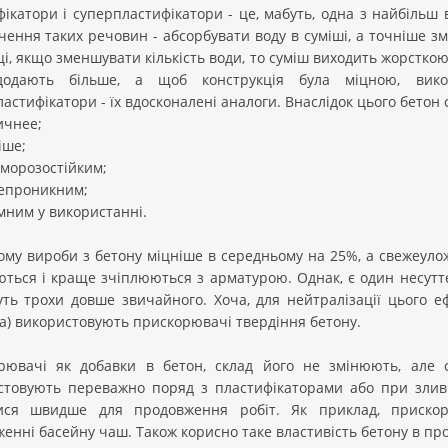
ікатори і суперпластифікатори - це, мабуть, одна з найбільш
ення таких речовин - абсорбувати воду в суміші, а точніше з
і, якщо зменшувати кількість води, то суміш виходить жорсткою 
одають більше, а щоб конструкція була міцною, вико
астифікатори - їх вдосконалені аналоги. Внаслідок цього бетон с
ичнее;
іше;
 морозостійким;
непроникним;
мним у використанні.
му вироби з бетону міцніше в середньому на 25%, а свежеулож
ться і краще зчіплюються з арматурою. Однак, є один несуттє
уть трохи довше звичайного. Хоча, для нейтралізації цього 
а) використовують прискорювачі твердіння бетону.
рювачі як добавки в бетон, склад його не змінюють, але 
стовують переважно поряд з пластифікаторами або при зливка
ися швидше для продовження робіт. Як приклад, прискор
енні басейну чаш. Також корисно таке властивість бетону в про