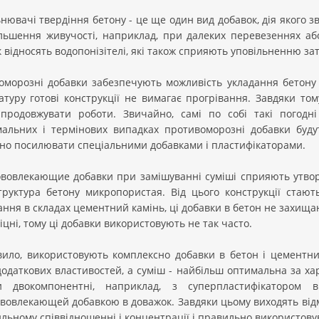
нювачі твердіння бетону - це ще один вид добавок, дія якого з
ільшення живучості, наприклад, при далеких перевезеннях аб
 відносять водопонізітелі, які також сприяють уповільненню за
оморозні добавки забезпечують можливість укладання бетону в
туру готові конструкції не вимагає прогрівання. Завдяки том
продовжувати роботи. Звичайно, самі по собі такі погодн
мальних і термінових випадках противоморозні добавки буд
дно посилювати спеціальними добавками і пластифікаторами.
ововлекающие добавки при замішуванні суміші сприяють утво
труктура бетону микропористая. Від цього конструкції стают
ння в складах цементний камінь, ці добавки в бетон не захищаю
цні, тому ці добавки використовують не так часто.
вило, використовують комплексно добавки в бетон і цементний
додаткових властивостей, а суміш - найбільш оптимальна за ха
и двокомпонентні, наприклад, з суперпластифікатором
вовлекающей добавкою в доважок. Завдяки цьому виходять відмі
льному співвідношенні і концентрації і правильно використовув