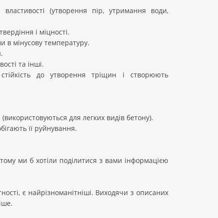
 властивості (утворення пір, утримання води,
твердіння і міцності.
и в мінусову температуру.
.
ості та інші.
стійкість до утворення тріщин і створюють
 (використовуються для легких видів бетону).
обігають її руйнування.
тому ми б хотіли поділитися з вами інформацією
тності, є найрізноманітніші. Виходячи з описаних
іше.