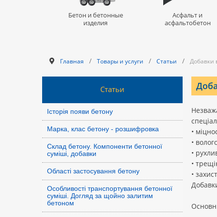
Бетон и бетонные
Асфальт и
изделия
асфальтобетон
/
/
/
Главная
Товары и услуги
Статьи
Добавки 
Доба
Статьи
Незважа
Історія появи бетону
спеціал
Марка, клас бетону - розшифровка
• міцнос
• волог
Склад бетону. Компоненти бетонної
• рухли
суміші, добавки
• трещі
Області застосування бетону
• захис
Добавки
Особливості транспортування бетонної
суміші. Догляд за щойно залитим
бетоном
Основні