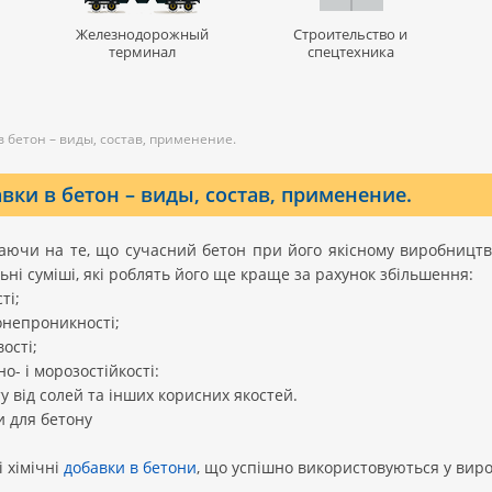
Железнодорожный
Строительство и
терминал
спецтехника
в бетон – виды, состав, применение.
вки в бетон – виды, состав, применение.
ючи на те, що сучасний бетон при його якісному виробництві
ьні суміші, які роблять його ще краще за рахунок збільшення:
ті;
онепроникності;
вості;
но- і морозостійкості:
ту від солей та інших корисних якостей.
 для бетону
 хімічні
добавки в бетони
, що успішно використовуються у виро