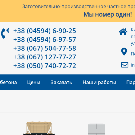
Заготовительно-производственное частное пре
Мы номер один!
+38 (04594) 6-90-25
К
п
+38 (04594) 6-97-57
у
+38 (067) 504-77-58
П
+38 (067) 127-77-27
+38 (050) 740-72-72
i
 бетона
Цены
Заказать
Наши работы
Па