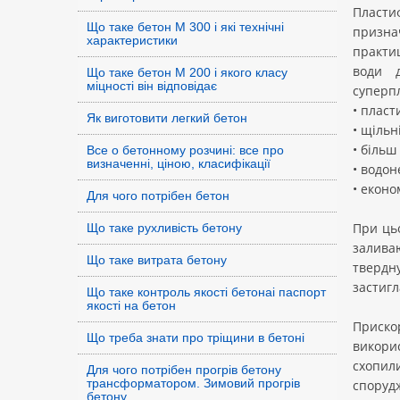
Пластиф
Що таке бетон М 300 і які технічні
признач
характеристики
практиц
води д
Що таке бетон М 200 і якого класу
міцності він відповідає
суперпл
• пласт
Як виготовити легкий бетон
• щільн
• більш
Все о бетонному розчині: все про
визначенні, ціною, класифікації
• водо
• еконо
Для чого потрібен бетон
При цьо
Що таке рухливість бетону
заливаю
Що таке витрата бетону
твердн
застигл
Що таке контроль якості бетонаі паспорт
якості на бетон
Приско
Що треба знати про тріщини в бетоні
викори
схопил
Для чого потрібен прогрів бетону
трансформатором. Зимовий прогрів
спорудж
бетону.