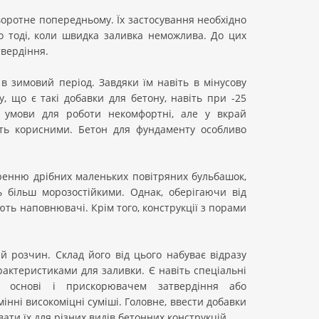
воротне попередньому. Їх застосування необхідно
о тоді, коли швидка заливка неможлива. До цих
твердіння.
 зимовий період. Завдяки їм навіть в мінусову
у, що є такі добавки для бетону, навіть при -25
і умови для роботи некомфортні, але у вкрай
уть корисними. Бетон для фундаменту особливо
ренню дрібних маленьких повітряних бульбашок,
ь більш морозостійкими. Однак, оберігаючи від
ть наповнювачі. Крім того, конструкції з порами
 розчин. Склад його від цього набуває відразу
рактеристиками для заливки. Є навіть спеціальні
 в основі і прискорювачем затвердіння або
нні високоміцні суміші. Головне, ввести добавки
ати їх для різних видів бетонних конструкцій.