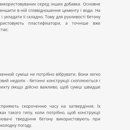
 використовуваних серед інших добавка. Основне
меншити в ній співвідношення цементу і води. На
і укладати її складно. Тому для рухливості бетону
ристовують пластифікатори, а точніше вже
тає:
енной суміші не потрібно вібрувати. Вони легко
вий недолік - бетонні конструкції схоплюються і
ефекту (якщо дійсно важливо, щоб суміш швидше
сприяють скороченню часу на затвердіння. Їх
х такого типу, коли потрібно, щоб конструкції
ювачі твердіння бетону використовують при
холодну погоду.