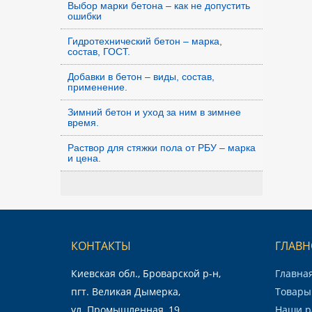
Выбор марки бетона – как не допустить
ошибки
Гидротехнический бетон – марка,
состав, ГОСТ.
Добавки в бетон – виды, состав,
применение.
Зимний бетон и уход за ним в зимнее
время.
Раствор для стяжки пола от РБУ – марка
и цена.
КОНТАКТЫ
ГЛАВН
Киевская обл., Броварской р-н,
Главна
пгт. Великая Дымерка,
Товары 
ул. Промышленная, 19
Наши р