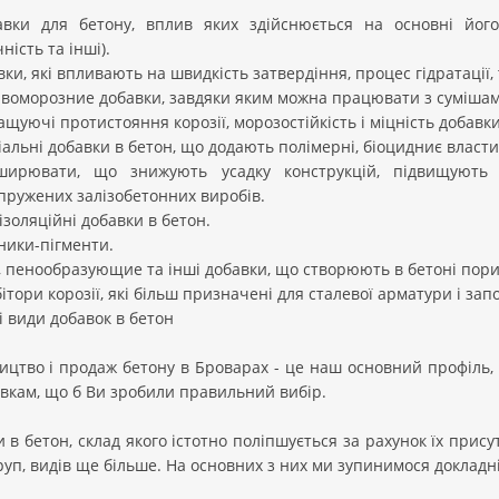
авки для бетону, вплив яких здійснюється на основні його
ність та інші).
вки, які впливають на швидкість затвердіння, процес гідратації, 
івоморозние добавки, завдяки яким можна працювати з сумішам
ащуючі протистояння корозії, морозостійкість і міцність добавки
іальні добавки в бетон, що додають полімерні, біоцидниє властив
ширювати, що знижують усадку конструкцій, підвищують 
пружених залізобетонних виробів.
оізоляційні добавки в бетон.
ники-пігменти.
-, пенообразующие та інші добавки, що створюють в бетоні пори
ібітори корозії, які більш призначені для сталевої арматури і зап
 види добавок в бетон
цтво і продаж бетону в Броварах - це наш основний профіль, 
вкам, що б Ви зробили правильний вибір.
 в бетон, склад якого істотно поліпшується за рахунок їх прису
уп, видів ще більше. На основних з них ми зупинимося докладн