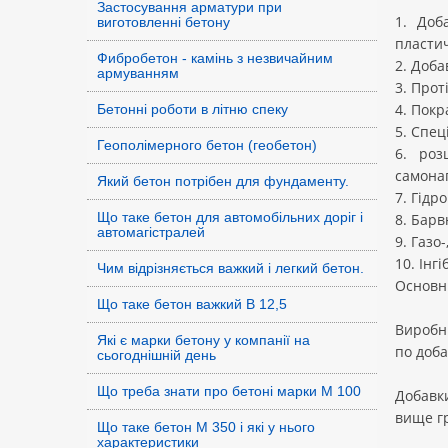
Застосування арматури при
1. Доб
виготовленні бетону
пластич
Фибробетон - камінь з незвичайним
2. Доба
армуванням
3. Прот
4. Покр
Бетонні роботи в літню спеку
5. Спец
Геополімерного бетон (геобетон)
6. роз
самона
Який бетон потрібен для фундаменту.
7. Гідр
Що таке бетон для автомобільних доріг і
8. Барв
автомагістралей
9. Газо
10. Інг
Чим відрізняється важкий і легкий бетон.
Основні
Що таке бетон важкий В 12,5
Виробни
Які є марки бетону у компанії на
по доба
сьогоднішній день
Що треба знати про бетоні марки М 100
Добавки
вище гр
Що таке бетон М 350 і які у нього
характеристики