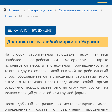
navig
/
/
/
Главная
Товары и услуги
Строительные материалы
/
Песок
Марки песка
КАТАЛОГ ПРОДУКЦИИ
Доставка песка любой марки по Украине
На любой строительной площадке песок является
наиболее востребованным материалом. Широко
используется песок и в стекольной промышленности, а
также в других сферах. Такой высокий потребительский
спрос обуславливается природными свойствами этого
сыпучего материала. Песок представляет собой горную
осадочную породу, имеет рыхлую структуру, состоит из
мелких фракций угловатой или круглой формы.
Песок, добытый из различных местонахождений, имеет
определенный состав с различным процентным