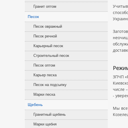
Учитыв
Гранит оптом
способ
Песок
Украин
Песок овражный
Загото
Песок речной
неочищ
обслуж
Карьерный песок
доставк
Строительный песок
Песок оптом
Режим
Карьер песка
ЗПЧП «
Киевск
Песок на подсыпку
числе 
Марки песка
- увере
Щебень
Мы все
Козелец
Гранитный щебень
Марки щебня