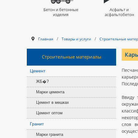
Бетон и бетонные
Асфальт и
изделия
асфальтобетон
/
/
Главная
Товары и услуги
Строительные мате
Карь
Строительные материалы
Песчан
Цемент
карьер
ЖБ�?
Послед
Марки цемента
Ввиду 
Цемент в мешках
окружа
класси
Цемент оптом
некото
Гранит
слоя в
осущес
Марки гранита