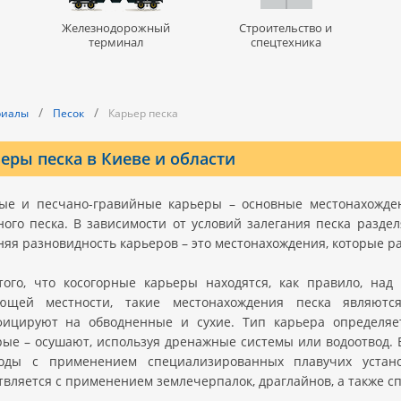
Железнодорожный
Строительство и
терминал
спецтехника
/
/
риалы
Песок
Карьер песка
еры песка в Киеве и области
ые и песчано-гравийные карьеры – основные местонахожден
ного песка. В зависимости от условий залегания песка разд
няя разновидность карьеров – это местонахождения, которые 
того, что косогорные карьеры находятся, как правило, на
ющей местности, такие местонахождения песка являютс
фицируют на обводненные и сухие. Тип карьера определяе
рые – осушают, используя дренажные системы или водоотвод. В
оды с применением специализированных плавучих устан
твляется с применением землечерпалок, драглайнов, а также 