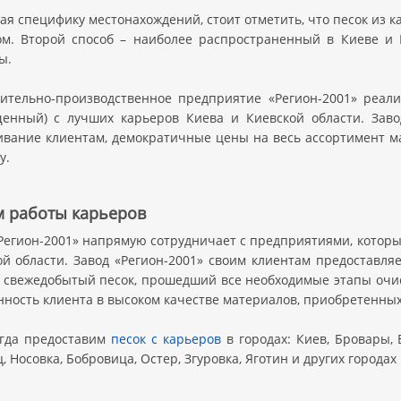
ая специфику местонахождений, стоит отметить, что песок из 
ом. Второй способ – наиболее распространенный в Киеве и 
ы.
вительно-производственное предприятие «Регион-2001» реал
енный) с лучших карьеров Киева и Киевской области. Заво
ивание клиентам, демократичные цены на весь ассортимент м
у.
 работы карьеров
Регион-2001» напрямую сотрудничает с предприятиями, которы
ой области. Завод «Регион-2001» своим клиентам предоставля
– свежедобытый песок, прошедший все необходимые этапы очис
нность клиента в высоком качестве материалов, приобретенных
гда предоставим
песок с карьеров
в городах: Киев, Бровары, 
, Носовка, Бобровица, Остер, Згуровка, Яготин и других городах