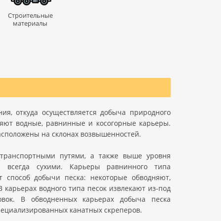
Строительные
материалы
ия, откуда осуществляется добыча природного
еляют водные, равнинные и косогорные карьеры.
расположены на склонах возвышенностей.
д транспортными путями, а также выше уровня
я всегда сухими. Карьеры равнинного типа
т способ добычи песка: некоторые обводняют,
 карьерах водного типа песок извлекают из-под
овок. В обводненных карьерах добыча песка
специализированных канатных скреперов.