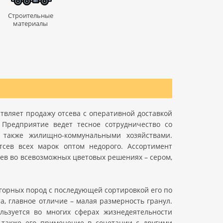
Строительные
материалы
твляет продажу отсева с оперативной доставкой
 Предприятие ведет тесное сотрудничество со
также жилищно-коммунальными хозяйствами.
тсев всех марок оптом недорого. Ассортимент
ев во всевозможных цветовых решениях – сером,
горных пород с последующей сортировкой его по
, главное отличие – малая размерность гранул.
льзуется во многих сферах жизнедеятельности
 также его применение в сочетании с другими