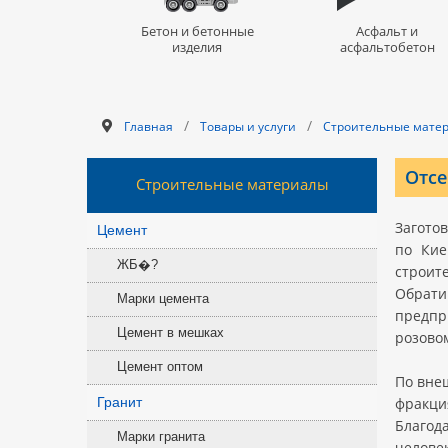
Бетон и бетонные
Асфальт и
изделия
асфальтобетон
/
/
Главная
Товары и услуги
Строительные мате
Отсе
Строительные материалы
Загото
Цемент
по Кие
ЖБ�?
строит
Обрати
Марки цемента
предпр
Цемент в мешках
розовом
Цемент оптом
По вне
Гранит
фракци
Благод
Марки гранита
челове