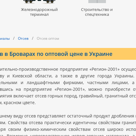
Железнодорожный
Строительство и
терминал
спецтехника
/
/
риалы
Отсев
Отсев оптом
в в Броварах по оптовой цене в Украине
вительно-производственное предприятие «Регион-2001» осущес
ву и Киевской области, а также в другие города Украины.
ельными и ландшафтными фирмами, частными лицами, а 
вшись на предприятие «Регион-2001», можно приобрести о
иятия включает отсев горных пород, гравийный, гранитный отс
, красном цвете.
шнему виду отсев представляет остаточный продукт дробления 
ям. Свойства отсева практически идентичны свойствам гранита
аря своим физико-химическим свойствам отсев широко испо
ка. Возможно непосредственное использование материала, а