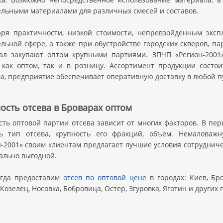
ельными материалами для различных смесей и составов.
аря практичности, низкой стоимости, непревзойденным эксп
льной сфере, а также при обустройстве городских скверов, па
ал закупают оптом крупными партиями. ЗПЧП «Регион-2001
, как оптом, так и в розницу. Ассортимент продукции сост
а, предприятие обеспечивает оперативную доставку в любой пу
ость отсева в Броварах оптом
сть оптовой партии отсева зависит от многих факторов. В п
ь тип отсева, крупность его фракций, объем. Немаловажн
-2001» своим клиентам предлагает лучшие условия сотрудничес
ально выгодной.
гда предоставим
отсев по оптовой цене
в городах: Киев, Бр
Козелец, Носовка, Бобровица, Остер, Згуровка, Яготин и других 