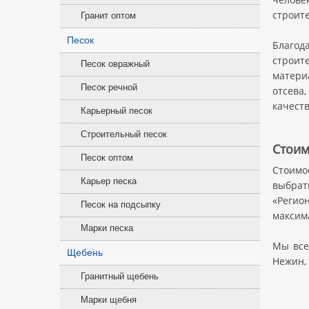
строит
Гранит оптом
Песок
Благод
строите
Песок овражный
матери
Песок речной
отсева
качеств
Карьерный песок
Строительный песок
Стоим
Песок оптом
Стоимо
Карьер песка
выбрат
«Регион
Песок на подсыпку
максим
Марки песка
Мы все
Щебень
Нежин, 
Гранитный щебень
Марки щебня