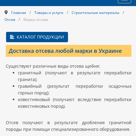
navig
/
/
/
Главная
Товары и услуги
Строительные материалы
/
Отсев
Марки отсева
КАТАЛОГ ПРОДУКЦИИ
Доставка отсева любой марки в Украине
Существуют различные виды отсева щебня:
гранитный (получают в результате переработки
гранита);
гравийный (результат переработки осадочных
горных пород);
известняковый (получают вследствие переработки
известняковых пород).
Отсев получают в результате дробления гранитной
породы при помощи специализированного оборудования.