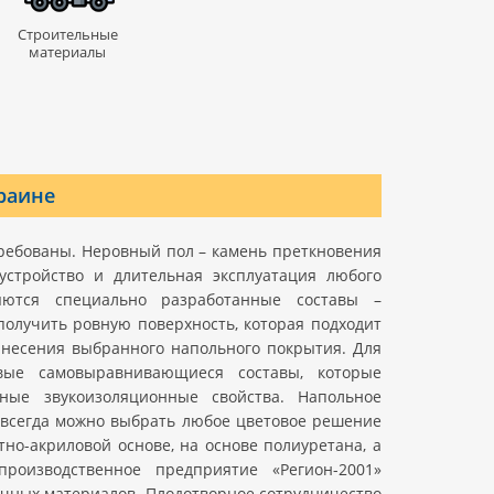
Строительные
материалы
раине
ребованы. Неровный пол – камень преткновения
устройство и длительная эксплуатация любого
яются специально разработанные составы –
олучить ровную поверхность, которая подходит
нанесения выбранного напольного покрытия. Для
вые самовыравнивающиеся составы, которые
ные звукоизоляционные свойства. Напольное
 всегда можно выбрать любое цветовое решение
но-акриловой основе, на основе полиуретана, а
производственное предприятие «Регион-2001»
чных материалов. Плодотворное сотрудничество