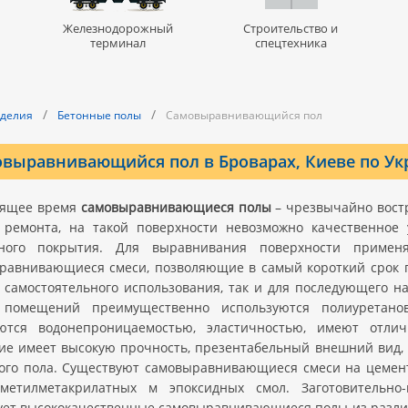
Железнодорожный
Строительство и
терминал
спецтехника
/
/
зделия
Бетонные полы
Самовыравнивающийся пол
выравнивающийся пол в Броварах, Киеве по Ук
оящее время
самовыравнивающиеся полы
– чрезвычайно вост
 ремонта, на такой поверхности невозможно качественное 
ного покрытия. Для выравнивания поверхности примен
равнивающиеся смеси, позволяющие в самый короткий срок п
я самостоятельного использования, так и для последующего 
помещений преимущественно используются полиуретано
ются водонепроницаемостью, эластичностью, имеют отлич
ие имеет высокую прочность, презентабельный внешний вид,
кого пола. Существуют самовыравнивающиеся смеси на цемент
метилметакрилатных м эпоксидных смол. Заготовительно-
ует высококачественные самовыравнивающиеся полы из разли