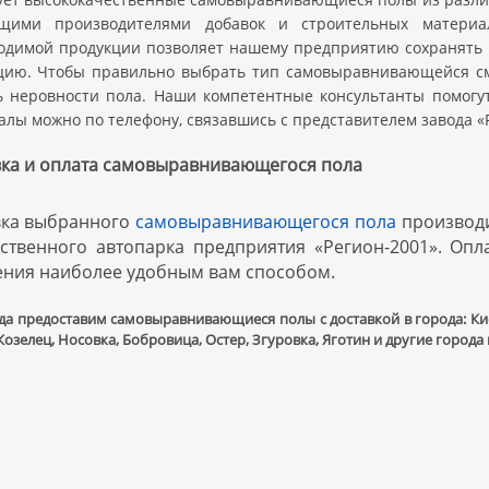
щими производителями добавок и строительных материал
одимой продукции позволяет нашему предприятию сохранять 
цию. Чтобы правильно выбрать тип самовыравнивающейся см
ь неровности пола. Наши компетентные консультанты помогу
лы можно по телефону, связавшись с представителем завода «
вка и оплата самовыравнивающегося пола
вка выбранного
самовыравнивающегося пола
производи
бственного автопарка предприятия «Регион-2001». Опл
ения наиболее удобным вам способом.
да предоставим самовыравнивающиеся полы с доставкой в города: Кие
озелец, Носовка, Бобровица, Остер, Згуровка, Яготин и другие города 