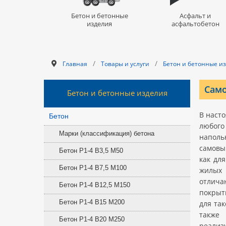
Бетон и бетонные
Асфальт и
изделия
асфальтобетон
/
/
Главная
Товары и услуги
Бетон и бетонные и
Само
Бетон и бетонные изделия
В наст
Бетон
любого
Марки (классификация) бетона
наполь
самовы
Бетон Р1-4 В3,5 M50
как дл
Бетон Р1-4 В7,5 M100
жилых 
отлича
Бетон Р1-4 В12,5 M150
покрыт
Бетон Р1-4 В15 M200
для та
также 
Бетон Р1-4 В20 M250
реализ