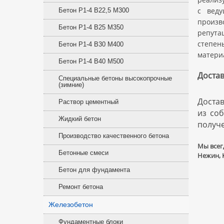
с веду
Бетон Р1-4 В22,5 M300
произв
Бетон Р1-4 В25 M350
репута
степен
Бетон Р1-4 В30 M400
материа
Бетон Р1-4 В40 M500
Доста
Специальные бетоны высокопрочные
(зимние)
Доста
Раствор цементный
из со
Жидкий бетон
получ
Производство качественного бетона
Мы всег
Бетонные смеси
Нежин, К
Бетон для фундамента
Ремонт бетона
Железобетон
Фундаментные блоки