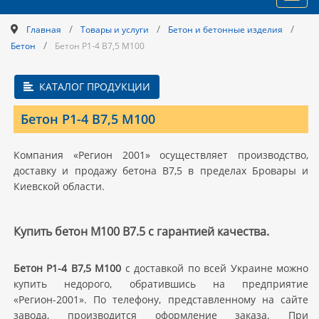
navig
/
/
/
Главная
Товары и услуги
Бетон и бетонные изделия
/
Бетон
Бетон Р1-4 В7,5 M100
КАТАЛОГ ПРОДУКЦИИ
Бетон Р1-4 В7,5 M100
Компания «Регион 2001» осуществляет производство,
доставку и продажу бетона В7,5 в пределах Бровары и
Киевской области.
Купить бетон М100 В7.5 с гарантией качества.
Бетон Р1-4 В7,5 M100
с доставкой по всей Украине можно
купить недорого, обратившись на предприятие
«Регион-2001». По телефону, представленному на сайте
завода, производится оформление заказа. При