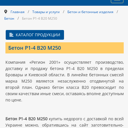
navig
/
/
/
Главная
Товары и услуги
Бетон и бетонные изделия
/
Бетон
Бетон Р1-4 В20 M250
КАТАЛОГ ПРОДУКЦИИ
Бетон Р1-4 В20 M250
Компания «Регион 2001» осуществляет производство,
доставку и продажу бетона Р1-4 В20 M250 в пределах
Бровары и Киевской области. В линейке бетонных смесей
марка М250 является незаслуженно отодвинутой на
второй план. Однако бетон класса В20 превосходит по
своим качествам иные смеси, оставаясь вполне доступным
по цене.
Бетон Р1-4 В20 M250
купить недорого с доставкой по всей
Украине можно, обратившись на сайт заготовительно-