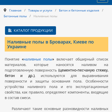
navig
/
/
/
Главная
Товары и услуги
Бетон и бетонные изделия
/
Бетонные полы
Наливные полы
КАТАЛОГ ПРОДУКЦИИ
Наливные полы в Броварах, Киеве по
Украине
Понятие
«
наливные полы
»
включает обширный список
материалов, которые наносятся наливом на
подготовленную поверхность
(цементно-песчаную стяжку,
бетон и др.)
, используются для выравнивания
поверхности и защиты основания пола. Особенности
устройства наливного пола и его эксплуатационные
свойства, как правило, определяют компоненты, входящие
в состав смеси.
Различают такие основные разновидности наливных