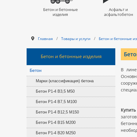
Бетон и бетонные
Асфальт и
изделия
асфальтобетон
/
/
Главная
Товары и услуги
Бетон и бетонные и
Бето
Бетон и бетонные изделия
В лине
Бетон
Основн
Марки (классификация) бетона
сооруж
специа
Бетон Р1-4 В3,5 M50
Бетон Р1-4 В7,5 M100
Купить
Бетон Р1-4 В12,5 M150
загото
Бетон Р1-4 В15 M200
бетонн
необход
Бетон Р1-4 В20 M250