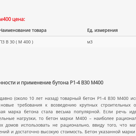
м400 цена:
Наименование товара
Ед. измерения
П3 В 30 ( М 400 )
м3
ности и применение бутона Р1-4 В30 M400
 давно (около 10 лет назад) товарный бетон Р1-4 В30 M400 ис
новые требования к возведению крупных строительных об
ная марка бетона стала весьма популярной. Если речь ид
ельные нагрузки, то бетон марки M400 – наиболее рационал
х домов использовать не рационально, ввиду того, что м
ений и достаточно высокую стоимость. Бетон указанной марки