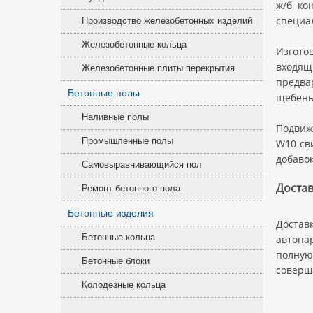
ж/б ко
специа
Производство железобетонных изделий
Железобетонные кольца
Изгото
входя
Железобетонные плиты перекрытия
предва
Бетонные полы
щебень
Наливные полы
Подвиж
Промышленные полы
W10 св
добавок
Самовыравнивающийся пол
Достав
Ремонт бетонного пола
Бетонные изделия
Достав
Бетонные кольца
автопа
полную
Бетонные блоки
соверш
Колодезные кольца