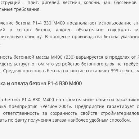
нструкций – плит, ригелей, лестниц, колонн, чаш бассейнов
льные требования.
вление бетона Р1-4 В30 M400 предполагает использование сп
щий в состав бетона, должен обязательно содержать м
рительную очистку. В процессе производства бетона указанн
.
ность бетонной массы М400 (В30) варьируется в пределах от 
идетельствует о том, что устройство бетонного слоя не треб
. Средняя прочность бетона на сжатие составляет 393 кгс/кв. см
ка и оплата бетона Р1-4 В30 M400
ка бетона Р1-4 В30 M400 на строительные объекты заказчико
рка предприятия «Регион-2001». Предприятие гарантирует с
 ответственность за сохранность свойств стройматериало
ать по факту получения заказа наиболее удобным способом.