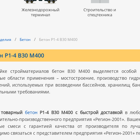
Железнодорожный
Строительство и
терминал
спецтехника
/
/
зделия
Бетон
Бетон Р1-4 В30 M400
н Р1-4 В30 M400
йке стройматериалов бетон В30 М400 выделяется особой 
ые области применения – мостостроение, производство гидр
ений, используемых при возведении бассейнов, хранилищ банк
льными требованиями.
 товарный
бетон
Р1-4 В30 M400 с быстрой доставкой
в любо
вительно-производственного предприятия «Регион-2001». Ва
ые смеси с гарантией качества от производителя по луч
имо связаться с представителем предприятия «Регион-2001» по