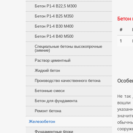
Бетон Р1-4 В22,5 M300
Бетон Р1-4 В25 M350
Бетон 
Бетон Р1-4 В30 M400
#
Бетон Р1-4 В40 M500
1
Специальные бетоны высокопрочные
(зимние)
Раствор цементный
Жидкий бетон
Особен
Производство качественного бетона
Бетонные смеси
Не так
Бетон для фундамента
вошли 
указан
Ремонт бетона
значит
Железобетон
обычны
сооруж
Фундаментные блоки