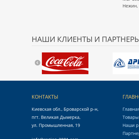
Нежин, 
НАШИ КЛИЕНТЫ И ПАРТНЕР
КОНТАКТЫ
ГЛАВН
Киевская обл., Броварской р-н,
Главна
пгт. Великая Дымерка,
Товары 
ул. Промышленная, 19
Наши р
Партне