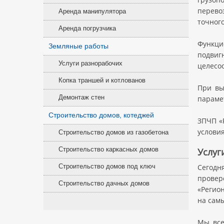
перевоз
Аренда манипулятора
точног
Аренда погрузчика
Функци
Земляные работы
подвиг
Услуги разнорабочих
целесо
Копка траншей и котлованов
При вы
Демонтаж стен
параме
Строительство домов, котеджей
ЗПЧП «
условия
Строительство домов из газобетона
Строительство каркасных домов
Услуг
Сегодн
Строительство домов под ключ
провер
Строительство дачных домов
«Регио
на сам
Мы все