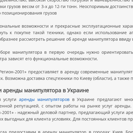
ки грузов весом от 3-х до 12-ти тонн. Неоспоримым достоинс
о позиционирования грузов
ональные возможности и прекрасные эксплуатационные харак
нуть к покупке такой техники, однако если использование а
образнее рассмотреть решение об аренде манипулятора ввиду 
боре манипулятора в первую очередь нужно ориентироватьс
тра зависят его функциональные возможности.
Регион-2001» предоставляет в аренду современные манипуля
х. Возможна доставка спецтехники по Киеву (области), а также
и аренды манипулятора в Украине
я услуги
аренды манипуляторов
в Украине предлагают мног
енной репутацией, с опытом работы на рынке услуг аренды.
н-2001» - надежный деловой партнер, предлагающий услуги а
ых выгодных для клиента условиях. Для постоянных клиентов п
гда предоставим в аренду манипулятор в городах: Киев, Бро