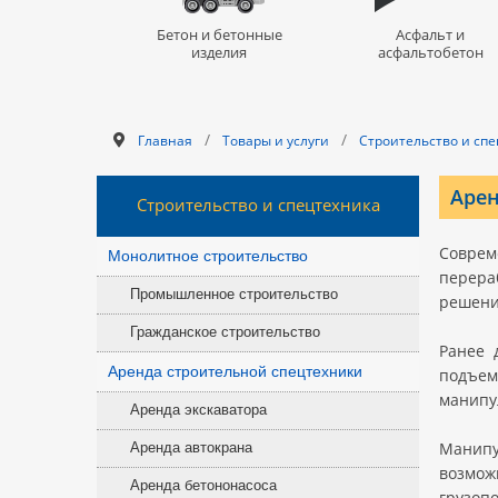
Бетон и бетонные
Асфальт и
изделия
асфальтобетон
/
/
Главная
Товары и услуги
Строительство и сп
Арен
Строительство и спецтехника
Соврем
Монолитное строительство
перера
Промышленное строительство
решени
Гражданское строительство
Ранее 
Аренда строительной спецтехники
подъем
манипу
Аренда экскаватора
Манипу
Аренда автокрана
возмо
Аренда бетононасоса
грузоп