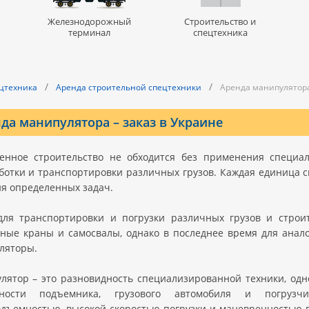
Железнодорожный
Строительство и
терминал
спецтехника
/
/
ецтехника
Аренда строительной спецтехники
Аренда манипулятор
да манипулятора – заказ в Украине
енное строительство не обходится без применения специали
ботки и транспортировки различных грузов. Каждая единица 
я определенных задач.
для транспортировки и погрузки различных грузов и строи
ные краны и самосвалы, однако в последнее время для анал
ляторы.
лятор – это разновидность специализированной техники, од
жности подъемника, грузового автомобиля и погрузч
одъемностью, высокой скоростью погрузки и маневренностью в