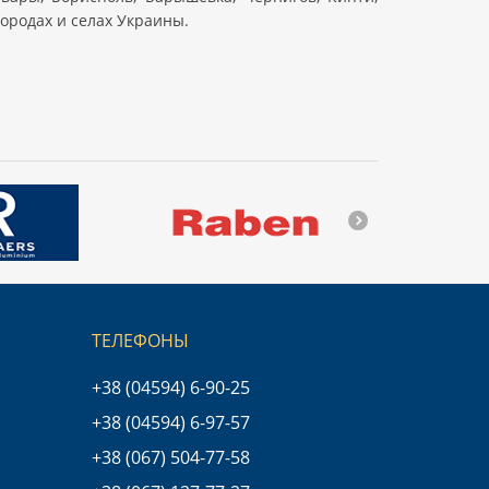
городах и селах Украины.
ТЕЛЕФОНЫ
+38 (04594) 6-90-25
+38 (04594) 6-97-57
+38 (067) 504-77-58