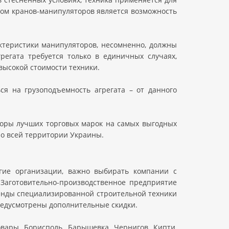
твом кранов-манипуляторов является возможность
теристики манипуляторов, несомненно, должны
грегата требуется только в единичных случаях,
высокой стоимости техники.
я на грузоподъемность агрегата – от данного
торы лучших торговых марок на самых выгодных
 по всей территории Украины.
ие организации, важно выбирать компании с
 Заготовительно-производственное предприятие
ренды специализированной строительной техники
редусмотрены дополнительные скидки.
вары, Борисполь, Барышевка, Чернигов, Кипти,