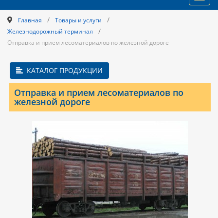
navig
/
/
Главная
Товары и услуги
/
Железнодорожный терминал
Отправка и прием лесоматериалов по железной дороге
КАТАЛОГ ПРОДУКЦИИ
Отправка и прием лесоматериалов по
железной дороге