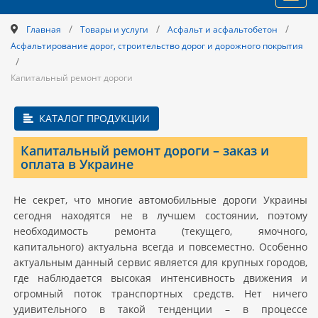
navig
/
/
/
Главная
Товары и услуги
Асфальт и асфальтобетон
Асфальтирование дорог, строительство дорог и дорожного покрытия
/
Капитальный ремонт дороги
КАТАЛОГ ПРОДУКЦИИ
Капитальный ремонт дороги – заказ и
оплата в Украине
Не секрет, что многие автомобильные дороги Украины
сегодня находятся не в лучшем состоянии, поэтому
необходимость ремонта (текущего, ямочного,
капитального) актуальна всегда и повсеместно. Особенно
актуальным данный сервис является для крупных городов,
где наблюдается высокая интенсивность движения и
огромный поток транспортных средств. Нет ничего
удивительного в такой тенденции – в процессе