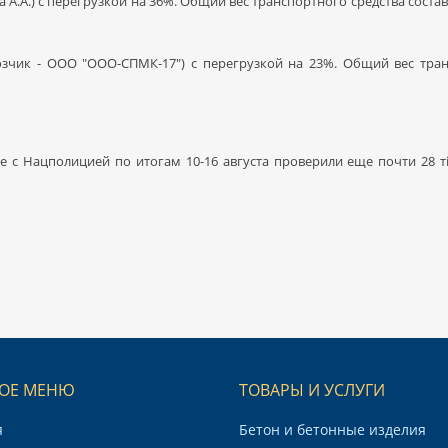
а А.А.) с перегрузкой на 36%. Общий вес транспортного средства состав
озчик - ООО "ООО-СПМК-17") с перегрузкой на 23%. Общий вес транс
е с Нацполицией по итогам 10-16 августа проверили еще почти 28 ті
ОЕ МЕНЮ
ТОВАРЫ И УСЛУГИ
я
Бетон и бетонные изделия