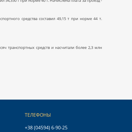
ил 54,350 т при норме 40 т. Начислена плата за проезд -
портного средства составил 49,15 т при норме 44 т.
сяч транспортных средств и насчитали более 2,3 млн
ТЕЛЕФОНЫ
+38 (04594) 6-90-25