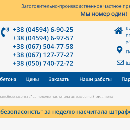
Заготовительно-производственное частное пре
Мы номер один!
+38 (04594) 6-90-25
К
п
+38 (04594) 6-97-57
у
+38 (067) 504-77-58
П
+38 (067) 127-77-27
+38 (050) 740-72-72
i
 бетона
Цены
Заказать
Наши работы
Па
рансбезопасонсть" за неделю насчитала штрафов на 3 миллиона
безопасонсть" за неделю насчитала штраф