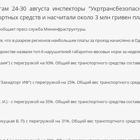
гам 24-30 августа инспекторы "Укртрансбезопа
ртных средств и насчитали около 3 млн гривен пл
ообщает пресс-служба Мининфраструктуры.
я, что в разрезе регионов наибольшее платы за проезд начислено в Од
едомстве назвали топ-6 нарушителей габаритно-весовых норм за недел
зия") с перегрузкой на 93%. Общий вес транспортного средства составил
 "Захидторг ИФ") с перегрузкой на 25%. Общий вес транспортного средст
Т. И.) - с перегрузкой на 35%. Общий вес транспортного средства состави
окуцкая В. П) с перегрузкой на 31%. Общий вес транспортного средств