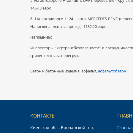
5. На автодороге Н-20 - авто DAF (перевозчик - Круглов
1467,3 евро.
6. На автодороге Н-24 - авто MERCEDES-BENZ (перев
Начислена плата за проезд - 1132,20 евро.
Напомним:
Инспекторы "Укртрансбезопасности" в сотрудничеств
гривен платы за перегруз.
Бетон и бетонные изделия, асфальт,
асфальтобетон
КОНТАКТЫ
ГЛАВН
Киевская обл., Броварской р-н,
Главна