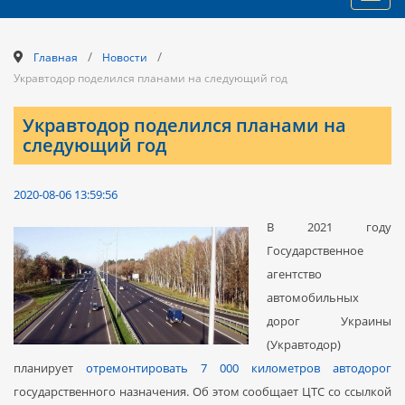
navig
/
/
Главная
Новости
Укравтодор поделился планами на следующий год
Укравтодор поделился планами на
следующий год
2020-08-06 13:59:56
В 2021 году
Государственное
агентство
автомобильных
дорог Украины
(Укравтодор)
планирует
отремонтировать 7 000 километров автодорог
государственного назначения. Об этом сообщает ЦТС со ссылкой