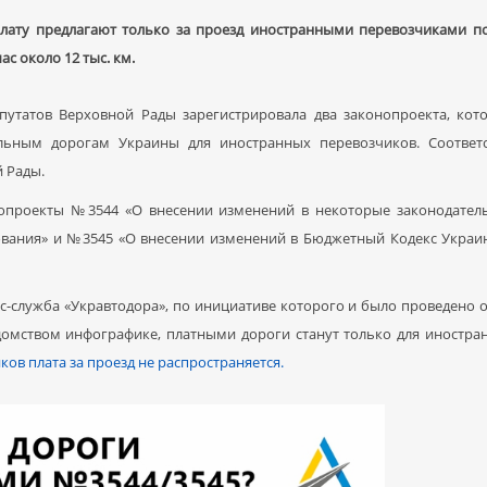
лату предлагают только за проезд иностранными перевозчиками 
ас около 12 тыс. км.
путатов Верховной Рады зарегистрировала два законопроекта, кот
льным дорогам Украины для иностранных перевозчиков. Соотве
 Рады.
опроекты №3544 «О внесении изменений в некоторые законодател
вания» и №3545 «О внесении изменений в Бюджетный Кодекс Украин
с-служба «Укравтодора», по инициативе которого и было проведено 
едомством инфографике, платными дороги станут только для иностр
ков плата за проезд не распространяется.