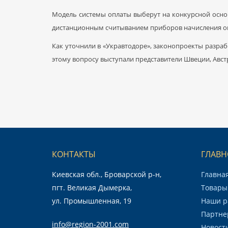
Модель системы оплаты выберут на конкурсной основ
дистанционным считыванием приборов начисления опл
Как уточнили в «Укравтодоре», законопроекты разраб
этому вопросу выступали представители Швеции, Авст
КОНТАКТЫ
ГЛАВН
Киевская обл., Броварской р-н,
Главна
пгт. Великая Дымерка,
Товары 
ул. Промышленная, 19
Наши р
Партне
info@region-2001.com
Новост