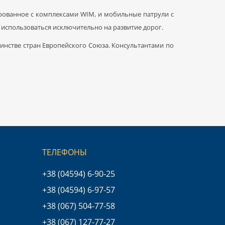
ированное с комплексами WIM, и мобильные патрули с
использоваться исключительно на развитие дорог.
шинстве стран Европейского Союза. Консультантами по
ТЕЛЕФОНЫ
+38 (04594) 6-90-25
+38 (04594) 6-97-57
+38 (067) 504-77-58
+38 (067) 127-77-27