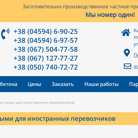
Заготовительно-производственное частное пре
Мы номер один!
+38 (04594) 6-90-25
К
п
+38 (04594) 6-97-57
у
+38 (067) 504-77-58
П
+38 (067) 127-77-27
+38 (050) 740-72-72
i
 бетона
Цены
Заказать
Наши работы
Па
платными для иностранных перевозчиков
ными для иностранных перевозчиков