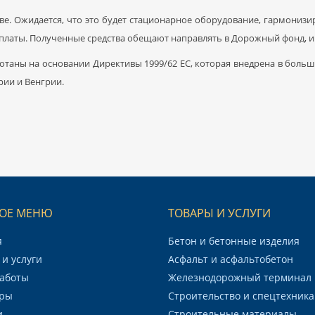
е. Ожидается, что это будет стационарное оборудование, гармониз
аты. Полученные средства обещают направлять в Дорожный фонд, и 
отаны на основании Директивы 1999/62 ЕС, которая внедрена в боль
рии и Венгрии.
ОЕ МЕНЮ
ТОВАРЫ И УСЛУГИ
я
Бетон и бетонные изделия
и услуги
Асфальт и асфальтобетон
аботы
Железнодорожный терминал
ры
Строительство и спецтехника
и
Строительные материалы