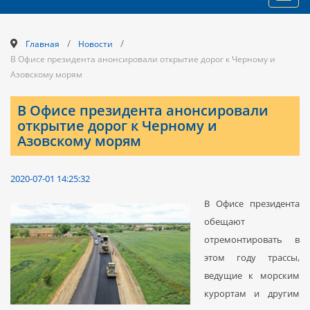
navig
/
/
Главная
Новости
В Офисе президента анонсировали открытие дорог к Черному и
Азовскому морям
В Офисе президента анонсировали
открытие дорог к Черному и
Азовскому морям
2020-07-01 14:25:32
В Офисе президента
обещают
отремонтировать в
этом году трассы,
ведущие к морским
курортам и другим