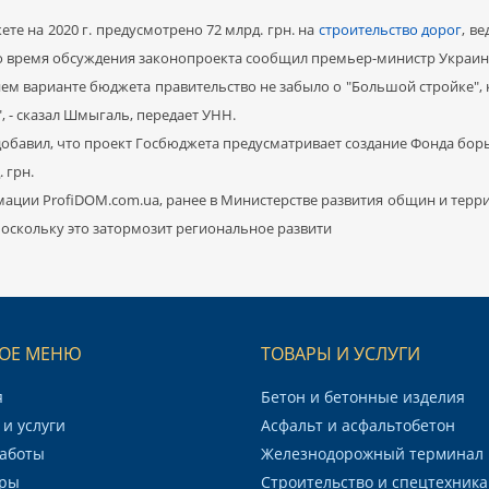
те на 2020 г. предусмотрено 72 млрд. грн. на
строительство дорог
, в
о время обсуждения законопроекта сообщил премьер-министр Украи
нем варианте бюджета правительство не забыло о "Большой стройке",
", - сказал Шмыгаль, передает УНН.
добавил, что проект Госбюджета предусматривает создание Фонда бор
. грн.
ации ProfiDOM.com.ua, ранее в Министерстве развития общин и терри
 поскольку это затормозит региональное развити
ОЕ МЕНЮ
ТОВАРЫ И УСЛУГИ
я
Бетон и бетонные изделия
и услуги
Асфальт и асфальтобетон
аботы
Железнодорожный терминал
ры
Строительство и спецтехника