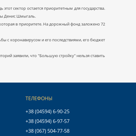
едь этот сектор остается приоритетным для государства.
ны Денис Шмыгаль.
 которая в приоритете. На дорожный фонд заложено 72
ьбы с коронавирусом и его последствиями, его бюджет
торий заявили, что "Большую стройку" нельзя ставить
ТЕЛЕФОНЫ
+38 (04594) 6-90-25
+38 (04594) 6-97-57
+38 (067) 504-77-58