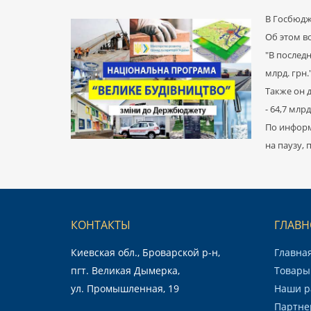
В Госбюдже
Об этом в
"В послед
млрд. грн.
Также он 
- 64,7 млрд
По информ
на паузу,
КОНТАКТЫ
ГЛАВН
Киевская обл., Броварской р-н,
Главна
пгт. Великая Дымерка,
Товары 
ул. Промышленная, 19
Наши р
Партне