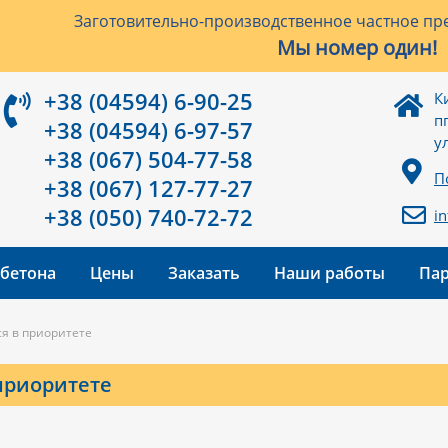
Заготовительно-производственное частное пре
Мы номер один!
+38 (04594) 6-90-25
К
п
+38 (04594) 6-97-57
у
+38 (067) 504-77-58
П
+38 (067) 127-77-27
+38 (050) 740-72-72
i
 бетона
Цены
Заказать
Наши работы
Па
ся в приоритете
 приоритете