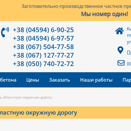
Заготовительно-производственное частное пре
Мы номер один!
+38 (04594) 6-90-25
К
п
+38 (04594) 6-97-57
у
+38 (067) 504-77-58
П
+38 (067) 127-77-27
+38 (050) 740-72-72
i
 бетона
Цены
Заказать
Наши работы
Па
ть областную окружную дорогу
бластную окружную дорогу