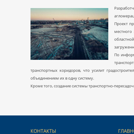
Разработч
агломерац
Проект пр
местного 
областно
загруженны
По информ
транспорт
транспортных коридоров, что усилит градостроите
объединением их в одну систему.
Кроме того, создание системы транспортно-пересадочн
КОНТАКТЫ
ГЛАВН