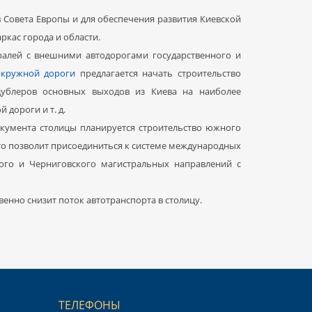
 Совета Европы и для обеспечения развития Киевской
кас города и области.
ралей с внешними автодорогами государственного и
окружной дороги
предлагается начать строительство
дублеров основных выходов из Киева на наиболее
 дороги и т. д.
окумента столицы планируется строительство южного
Это позволит присоединиться к системе международных
кого и Черниговского магистральных направлений с
енно снизит поток автотранспорта в столицу.
ТЕЛЕФОНЫ