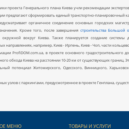
ики проекта Генерального плана Киева учли рекомендации экспертов
ии предлагают сформировать единый транспортно-планировочный кар
едусматривает органичное соединение основных городских магист
значения. Кроме того, после завершения
строительства Большой 
й окружной вокруг Киева. Также планируется создание системы 
х направлениях, например, Киев - Ирпень, Киев - Чоп, части кольцевой
ации ProfiDOM.com.ua, в проекте основного градостроительного д
ного обхода Киева на расстоянии 10-20 км от существующих границ. 
льный потенциал Житомирского, Одесского, Винницкого, Харьковс
ых узлов с паркингами, предусмотренное в проекте Генплана, существ
ОЕ МЕНЮ
ТОВАРЫ И УСЛУГИ