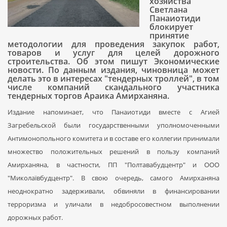
хозяйства
Светлана
Панаиотиди
блокирует
принятие
методологии для проведения закупок работ,
товаров и услуг для целей дорожного
строительства. Об этом пишут Экономические
новости. По данным издания, чиновница может
делать это в интересах "тендерных троллей", в том
числе компаний скандального участника
тендерных торгов Араика Амирханяна.
Издание напоминает, что Панаиотиди вместе с Агией
Загребельской были государственными уполномоченными
Антимонопольного комитета и в составе его коллегии принимали
множество положительных решений в пользу компаний
Амирханяна, в частности, ПП "Полтавабудцентр" и ООО
"Миколаївбудцентр". В свою очередь, самого Амирханяна
неоднократно задерживали, обвиняли в финансировании
терроризма и уличали в недобросовестном выполнении
дорожных работ.