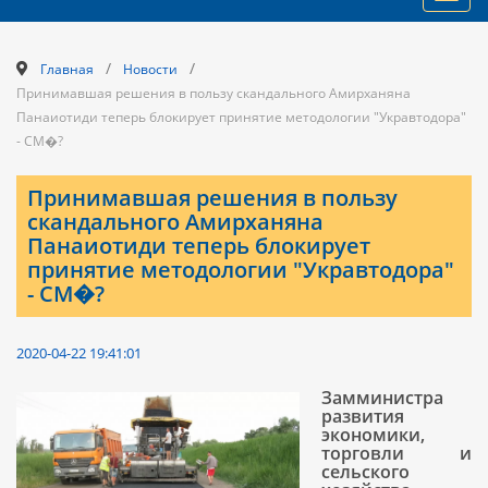
navig
/
/
Главная
Новости
Принимавшая решения в пользу скандального Амирханяна
Панаиотиди теперь блокирует принятие методологии "Укравтодора"
- СМ�?
Принимавшая решения в пользу
скандального Амирханяна
Панаиотиди теперь блокирует
принятие методологии "Укравтодора"
- СМ�?
2020-04-22 19:41:01
Замминистра
развития
экономики,
торговли и
сельского