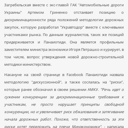
Загребельская вместе с экс-главой ГАК "Автомобильные дороги
Украины" Артемом Гриненко отстаивает позицию о
дискриминационности ряда положений методологии дорожных
закупок, которую разработал "Укравтодор" вместе с ключевыми
участниками рынка. По данным журналистов, таких же позиций
придерживается и Панаиотиди. Она является профильным
заместителем министра экономики Игоря Петрашко и курирует, в
том числе, вопрос утверждения новой дорожно-строительной
методики министерством.
Накануне на своей странице в Facebook Панаиотиди назвала
методологию "дискуссионной", а также сослалась на "риски",
которые ранее обозначил в своем решении АМКУ.
"Речь идет о
сужении конкуренции за дискриминационные требования к
участникам, не просто нарушает принципы свободной
конкуренции, но и увеличивает риск обжалования и затягивание
начала дорожных работ. Похоже, что ответственность за эти
риски хотят переложить на плечи Минэкономики",
- написала