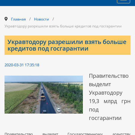
navig
/
/
Главная
Новости
Укравтодору разрешили взять больше кредитов под госгарантии
Укравтодору разрешили взять больше
кредитов под госгарантии
2020-03-31 17:35:18
Правительство
выделит
Укравтодору
19,3 млрд грн
под
госгарантии
Правительство выделит Государственному агентству