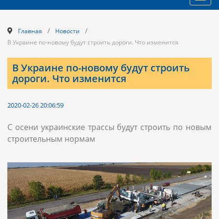
navig
/
/
Главная
Новости
В Украине по-новому будут строить дороги. Что изменится
В Украине по-новому будут строить
дороги. Что изменится
2020-02-26 20:06:59
С осени украинские трассы будут строить по новым
строительным нормам